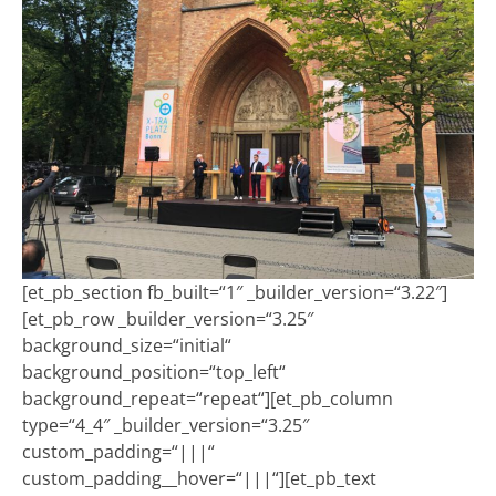
[et_pb_section fb_built=“1″ _builder_version=“3.22″]
[et_pb_row _builder_version=“3.25″
background_size=“initial“
background_position=“top_left“
background_repeat=“repeat“][et_pb_column
type=“4_4″ _builder_version=“3.25″
custom_padding=“|||“
custom_padding__hover=“|||“][et_pb_text